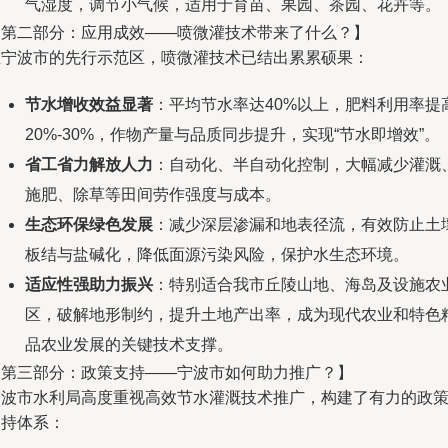
气湿度，调节小气候，适用于育苗、果园、茶园、花卉等。
【第二部分：应用成效——喷微灌技术带来了什么？】
在宁波市的先行示范区，喷微灌技术已结出累累硕果：
节水增收效益显著
：平均节水率达40%以上，肥料利用率提
20%-30%，作物产量与品质同步提升，实现“节水即增效”。
省工省力解放人力
：自动化、半自动化控制，大幅减少灌溉
施肥、除草等田间劳作强度与成本。
生态环保绿色发展
：减少深层渗漏和地表径流，有效防止土
板结与盐碱化，降低面源污染风险，保护水生态环境。
适应性强助力振兴
：特别适合我市丘陵山地、海岛及设施农
区，破解地形制约，提升土地产出率，成为现代农业和特色
品农业发展的关键技术支撑。
【第三部分：政策支持——宁波市如何助力推广？】
宁波市水利局高度重视高效节水灌溉技术推广，构建了有力的政
支持体系：