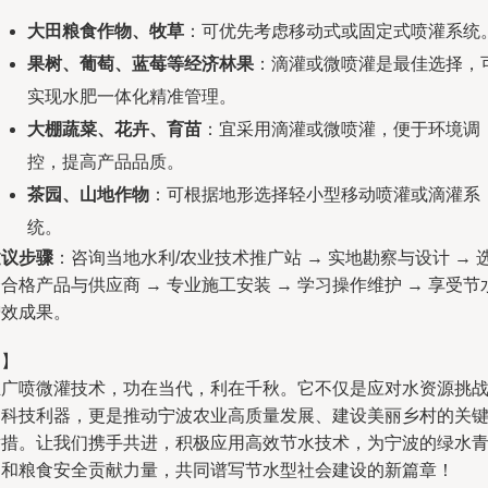
大田粮食作物、牧草
：可优先考虑移动式或固定式喷灌系统
果树、葡萄、蓝莓等经济林果
：滴灌或微喷灌是最佳选择，
实现水肥一体化精准管理。
大棚蔬菜、花卉、育苗
：宜采用滴灌或微喷灌，便于环境调
控，提高产品品质。
茶园、山地作物
：可根据地形选择轻小型移动喷灌或滴灌系
统。
建议步骤
：咨询当地水利/农业技术推广站 → 实地勘察与设计 → 
合格产品与供应商 → 专业施工安装 → 学习操作维护 → 享受节
增效成果。
【】
推广喷微灌技术，功在当代，利在千秋。它不仅是应对水资源挑
的科技利器，更是推动宁波农业高质量发展、建设美丽乡村的关
举措。让我们携手共进，积极应用高效节水技术，为宁波的绿水
山和粮食安全贡献力量，共同谱写节水型社会建设的新篇章！