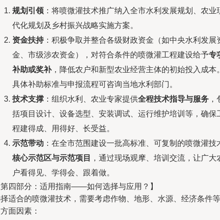
规划引领
：将喷微灌技术推广纳入全市水利发展规划、农业
代化规划及乡村振兴战略实施方案。
资金扶持
：积极争取并整合各级财政资金（如中央水利发展
金、市级涉农资金），对符合条件的喷微灌工程建设给予
专
补助或奖补
，降低农户和新型农业经营主体的初始投入成本
具体补助标准与申报流程可咨询当地水利部门。
技术支撑
：组织水利、农业专家提供
全程技术指导与服务
，
括项目设计、设备选型、安装调试、运行维护培训等，确保
程建得成、用得好、长受益。
示范带动
：在全市范围建设一批高标准、可复制的喷微灌技
核心示范区与示范项目
，通过现场观摩、培训交流，让广大
户看得见、学得会、跟着做。
【第四部分：适用指南——如何选择与应用？】
选择适合的喷微灌技术，需要考虑作物、地形、水源、经济条件
多方面因素：