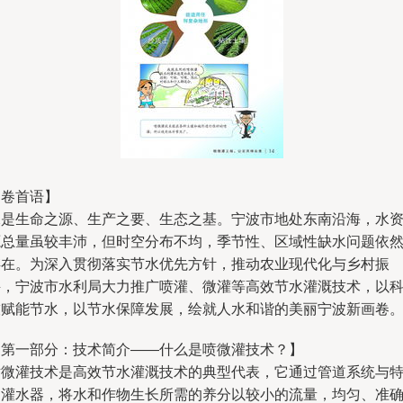
【卷首语】
水是生命之源、生产之要、生态之基。宁波市地处东南沿海，水
源总量虽较丰沛，但时空分布不均，季节性、区域性缺水问题依
存在。为深入贯彻落实节水优先方针，推动农业现代化与乡村振
兴，宁波市水利局大力推广喷灌、微灌等高效节水灌溉技术，以
技赋能节水，以节水保障发展，绘就人水和谐的美丽宁波新画卷
【第一部分：技术简介——什么是喷微灌技术？】
喷微灌技术是高效节水灌溉技术的典型代表，它通过管道系统与
制灌水器，将水和作物生长所需的养分以较小的流量，均匀、准