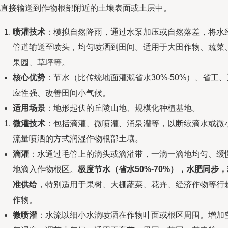
地直接输送到作物根部附近的土壤表面或土层中。
喷灌技术
：模拟自然降雨，通过水泵加压或自然落差，将水
管道输送至喷头，均匀喷洒到田间。适用于大田作物、蔬菜
果园、草坪等。
核心优势
：节水（比传统地面灌溉省水30%-50%）、省工、
应性强、改善田间小气候。
适用场景
：地形起伏的丘陵山地、规模化种植基地。
微灌技术
：包括滴灌、微喷灌、涌泉灌等，以断续滴水或微
流量喷洒的方式润湿作物根部土壤。
滴灌
：水通过毛管上的滴头或滴灌带，一滴一滴地均匀、缓
地滴入作物根区。
极度节水（省水50%-70%），水肥同步，
准供给
，特别适用于果树、大棚蔬菜、花卉、经济作物等行
作物。
微喷灌
：水流以细小水滴喷洒在作物叶面或根区周围。增加