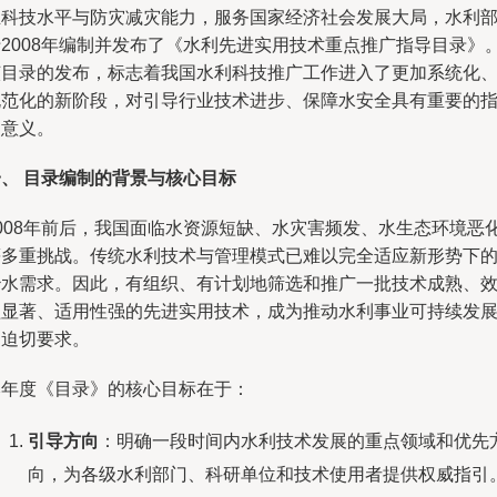
业科技水平与防灾减灾能力，服务国家经济社会发展大局，水利
于2008年编制并发布了《水利先进实用技术重点推广指导目录》
该目录的发布，标志着我国水利科技推广工作进入了更加系统化
规范化的新阶段，对引导行业技术进步、保障水安全具有重要的
导意义。
一、 目录编制的背景与核心目标
2008年前后，我国面临水资源短缺、水灾害频发、水生态环境恶
等多重挑战。传统水利技术与管理模式已难以完全适应新形势下
治水需求。因此，有组织、有计划地筛选和推广一批技术成熟、
益显著、适用性强的先进实用技术，成为推动水利事业可持续发
的迫切要求。
本年度《目录》的核心目标在于：
引导方向
：明确一段时间内水利技术发展的重点领域和优先
向，为各级水利部门、科研单位和技术使用者提供权威指引