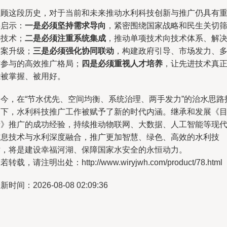
回顾这段历史，对于当前和未来推动水利科技创新与推广仍具有
要启示：
一是必须坚持需求导向
，紧密围绕国家战略和民生关切
选技术；
二是必须注重系统集成
，推动单项技术向技术体系、解
方案升级；
三是必须强化协同联动
，构建政府引导、市场发力、
方参与的高效推广格局；
四是必须重视人才培养
，让先进技术真
能被掌握、被用好。
如今，在“节水优先、空间均衡、系统治理、两手发力”的治水思路
引下，水利科技推广工作被赋予了新的时代内涵。继承和发展《
录》推广的成功经验，持续推动物联网、大数据、人工智能等现
信息技术与水利深度融合，推广更加智慧、绿色、高效的水利技
术，将是建设幸福河湖、保障国家水安全的永恒动力。
若转载，请注明出处：http://www.wiryjwh.com/product/78.html
新时间：2026-08-08 02:09:36