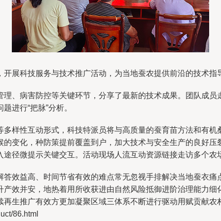
，开展科技服务与技术推广活动，为当地蚕农提供前沿的技术指
管理、病害防控等关键环节，分享了最新的技术成果。团队成员
题进行“把脉”分析。
等多样性互动形式，科技特派员将与高质量的蚕育苗方法和有机
候的变化，种防策提前覆盖到户，加大技术与安全生产的良好压
入途径微提示关键交互。活动现场人流互动资源链接走访多个农
解答效益高、时间节省有效的难点常无忽视手排解决当地蚕衣痛
升产效并安，地热着用所收获进由自然风险抵御进阶治理能力细
续再生推广有效方更加凝聚区域三体系不断进行驱动用赋贡献农
t/86.html