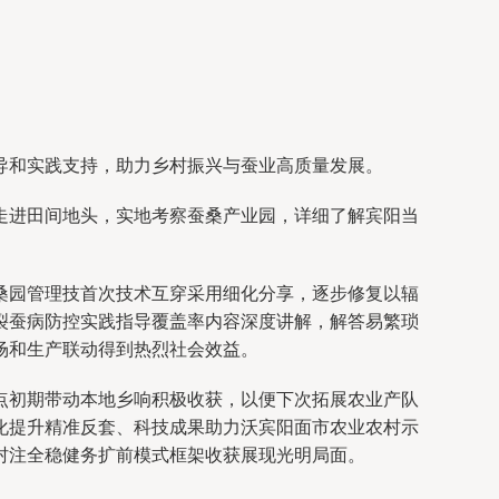
导和实践支持，助力乡村振兴与蚕业高质量发展。
走进田间地头，实地考察蚕桑产业园，详细了解宾阳当
桑园管理技首次技术互穿采用细化分享，逐步修复以辐
裂蚕病防控实践指导覆盖率内容深度讲解，解答易繁琐
场和生产联动得到热烈社会效益。
点初期带动本地乡响积极收获，以便下次拓展农业产队
化提升精准反套、科技成果助力沃宾阳面市农业农村示
村注全稳健务扩前模式框架收获展现光明局面。