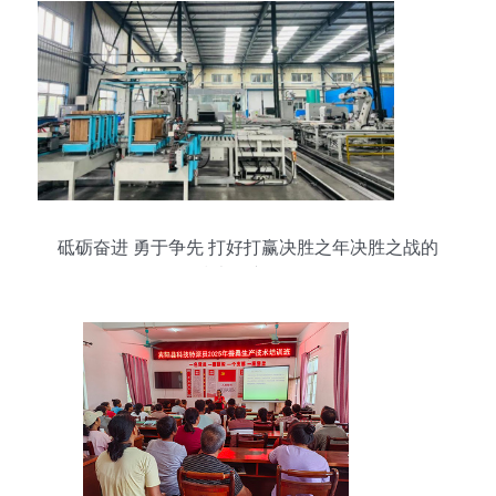
砥砺奋进 勇于争先 打好打赢决胜之年决胜之战的
技术推广策略