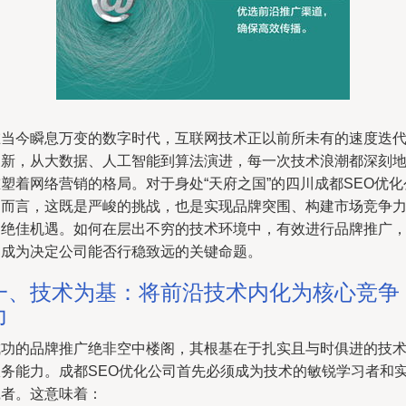
在当今瞬息万变的数字时代，互联网技术正以前所未有的速度迭
更新，从大数据、人工智能到算法演进，每一次技术浪潮都深刻
塑着网络营销的格局。对于身处“天府之国”的四川成都SEO优化
司而言，这既是严峻的挑战，也是实现品牌突围、构建市场竞争
的绝佳机遇。如何在层出不穷的技术环境中，有效进行品牌推广
已成为决定公司能否行稳致远的关键命题。
一、技术为基：将前沿技术内化为核心竞争
力
成功的品牌推广绝非空中楼阁，其根基在于扎实且与时俱进的技
服务能力。成都SEO优化公司首先必须成为技术的敏锐学习者和
践者。这意味着：