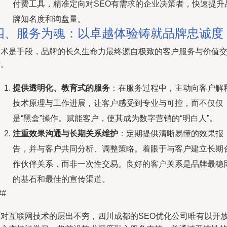
付费工具，精准定向对SEO有需求的企业决策者，快速提升
牌知名度和询盘量。
四、服务为魂：以卓越体验铸就品牌忠诚度
技术是手段，品牌的长久生命力最终源自极致的客户服务与价值
付。
提供透明化、教育式的服务
：在服务过程中，主动向客户解
技术原理与工作进展，让客户感受到专业与可控，而不仅仅
是“黑盒”操作。赋能客户，使其成为数字营销的“明白人”。
注重效果沟通与长期关系维护
：定期提供清晰易懂的效果报
告，并与客户共同分析、调整策略。着眼于与客户建立长期
作伙伴关系，而非一次性交易。良好的客户关系是品牌最稳
的基石和最佳的宣传渠道。
##
面对互联网技术的层出不穷，四川成都的SEO优化公司唯有以开