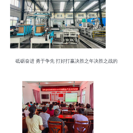
砥砺奋进 勇于争先 打好打赢决胜之年决胜之战的
技术推广策略