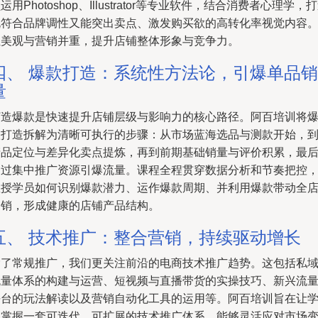
运用Photoshop、Illustrator等专业软件，结合消费者心理学，
既符合品牌调性又能突出卖点、激发购买欲的高转化率视觉内容
让美观与营销并重，提升店铺整体形象与竞争力。
四、 爆款打造：系统性方法论，引爆单品销
量
打造爆款是快速提升店铺层级与影响力的核心路径。阿百培训将
款打造拆解为清晰可执行的步骤：从市场蓝海选品与测款开始，
产品定位与差异化卖点提炼，再到前期基础销量与评价积累，最
通过集中推广资源引爆流量。课程全程贯穿数据分析和节奏把控
教授学员如何识别爆款潜力、运作爆款周期、并利用爆款带动全
动销，形成健康的店铺产品结构。
五、 技术推广：整合营销，持续驱动增长
除了常规推广，我们更关注前沿的电商技术推广趋势。这包括私
流量体系的构建与运营、短视频与直播带货的实操技巧、新兴流
平台的玩法解读以及营销自动化工具的运用等。阿百培训旨在让
员掌握一套可迭代、可扩展的技术推广体系，能够灵活应对市场