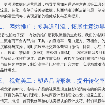
程，更强调数据化运营思维，指导学员如何通过生意参谋等工具
析流量、转化、客单价等关键数据，从而精准诊断店铺问题，制
科学的运营策略，实现店铺的稳健成长与盈利提升。
二、 网站推广：多渠道引流，拓展生意边界
“酒香也怕巷子深”，有效的推广是获取流量的生命线。我们的培训
盖主流电商平台内部推广工具（如直通车、引力魔方、万相台）
深度解析与实操，同时拓展至社交媒体营销（微信、抖音、小红
等）、搜索引擎优化（SEO）与营销（SEM）、内容营销以及社
运营等多元化推广渠道。课程注重实战，教授学员如何根据产品
性与目标客户群体，制定高性价比的推广组合方案，实现精准引
与品牌曝光。
三、 视觉美工：塑造品牌形象，提升转化率
在视觉消费时代，店铺与产品的视觉呈现直接影响消费者的购买
策。阿百的美工培训课程，从电商设计基础理论出发，涵盖主图
详情页、海报、首页装修等核心视觉板块的设计技巧。我们教授