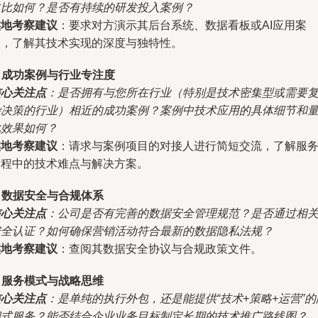
占比如何？是否有持续的研发投入案例？
实地考察建议
：要求对方演示其后台系统、数据看板或AI应用案
例，了解其技术实现的深度与独特性。
. 成功案例与行业专注度
核心关注点
：是否拥有与您所在行业（特别是技术密集型或需要
杂决策的行业）相近的成功案例？案例中技术应用的具体细节和
化效果如何？
实地考察建议
：请求与案例项目的对接人进行简短交流，了解服
过程中的技术难点与解决方案。
. 数据安全与合规体系
核心关注点
：公司是否有完善的数据安全管理规范？是否通过相
安全认证？如何确保营销活动符合最新的数据隐私法规？
实地考察建议
：查阅其数据安全协议与合规政策文件。
. 服务模式与战略思维
核心关注点
：是单纯的执行外包，还是能提供“技术+策略+运营”的
问式服务？能否结合企业业务目标制定长期的技术推广路线图？