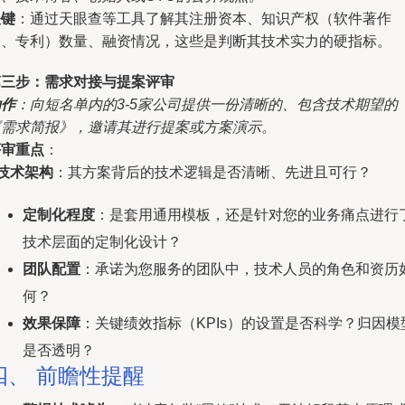
关键
：通过天眼查等工具了解其注册资本、知识产权（软件著作
权、专利）数量、融资情况，这些是判断其技术实力的硬指标。
第三步：需求对接与提案评审
动作
：向短名单内的3-5家公司提供一份清晰的、包含技术期望的
《需求简报》，邀请其进行提案或方案演示。
评审重点
：
技术架构
：其方案背后的技术逻辑是否清晰、先进且可行？
定制化程度
：是套用通用模板，还是针对您的业务痛点进行
技术层面的定制化设计？
团队配置
：承诺为您服务的团队中，技术人员的角色和资历
何？
效果保障
：关键绩效指标（KPIs）的设置是否科学？归因模
是否透明？
四、 前瞻性提醒