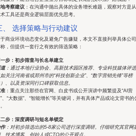
实地考察建议
：在沟通中抛出具体的业务增长难题，观察对方是
技术工具还是商业逻辑层面优先思考。
三、 选择策略与行动建议
鉴于商业环境动态变化及避免广告嫌疑，本文不直接列举具体公
名称，但提供一套行之有效的筛选策略：
第一步：初步筛查与长名单建立
渠道
：通过本地行业协会、高新技术园区推荐、专业科技媒体评
如关注河南省或郑州市的“科技创新企业”、“数字营销先锋”等榜
单）、以及资深同行口碑获取信息。
标准
：重点关注那些在官网、白皮书或公开演讲中频繁提及“AI营
”、“大数据”、“智能增长”等关键词，并有具体产品或论文背书的
司。
第二步：深度调研与短名单锁定
动作
：对初步筛选出的5-8家公司进行深度调研。仔细研究其官网
例、技术博客、创始人或CTO的公开观点。