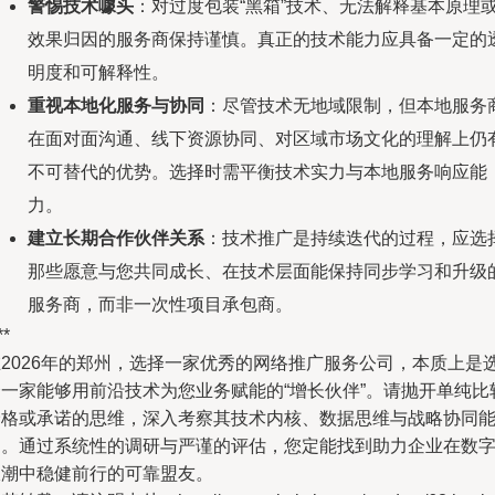
警惕技术噱头
：对过度包装“黑箱”技术、无法解释基本原理
效果归因的服务商保持谨慎。真正的技术能力应具备一定的
明度和可解释性。
重视本地化服务与协同
：尽管技术无地域限制，但本地服务
在面对面沟通、线下资源协同、对区域市场文化的理解上仍
不可替代的优势。选择时需平衡技术实力与本地服务响应能
力。
建立长期合作伙伴关系
：技术推广是持续迭代的过程，应选
那些愿意与您共同成长、在技术层面能保持同步学习和升级
服务商，而非一次性项目承包商。
**
在2026年的郑州，选择一家优秀的网络推广服务公司，本质上是
择一家能够用前沿技术为您业务赋能的“增长伙伴”。请抛开单纯比
价格或承诺的思维，深入考察其技术内核、数据思维与战略协同
力。通过系统性的调研与严谨的评估，您定能找到助力企业在数
浪潮中稳健前行的可靠盟友。