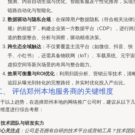
预测、内容自动生成与优化、智能客服及个性化推荐，实现
链路自动化与智能化。
数据驱动与隐私合规
：在保障用户数据隐私（符合相关法律
规）的前提下，构建企业第一方数据平台（CDP），进行跨
道的数据整合、分析与洞察，驱动精准决策。
跨生态全域触达
：不仅要覆盖主流平台（如微信、抖音、快
手、小红书），还需具备物联网（IoT）、车载系统、元宇宙
虚拟空间等新兴场景的布局与整合能力。
效果可衡量与ROI优化
：利用归因分析、营销云等技术，清
追踪从曝光到转化的完整路径，并实时优化投入产出比。
二、 评估郑州本地服务商的关键维度
基于以上趋势，在选择郑州本地的网络推广公司时，建议从以下
个维度进行综合考察：
. 技术团队与研发实力
核心关注点
：公司是否拥有自研的技术平台或营销工具？技术团